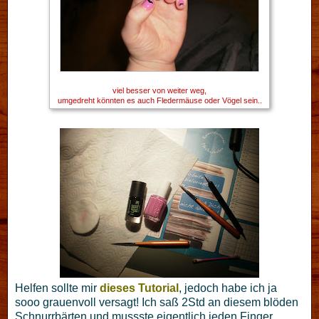
viel besser von weiter weg,
umgedreht könnten es auch Fledermäuse oder Vögel sein..
Helfen sollte mir
dieses Tutorial
, jedoch habe ich ja
sooo grauenvoll versagt! Ich saß 2Std an diesem blöden
Schnurrbärten und mussste eigentlich jeden Finger