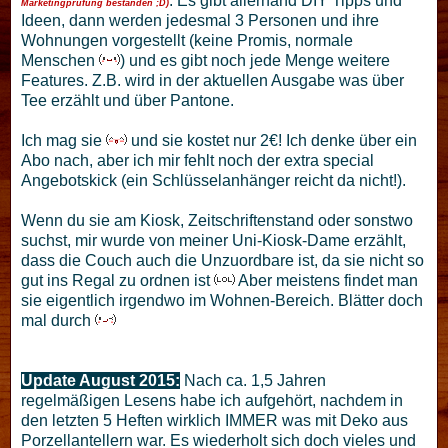
. Es gibt allerhand DIY Tipps und
Marketingprüfung bestanden ;D)
Ideen, dann werden jedesmal 3 Personen und ihre
Wohnungen vorgestellt (keine Promis, normale
Menschen
) und es gibt noch jede Menge weitere
Features. Z.B. wird in der aktuellen Ausgabe was über
Tee erzählt und über Pantone.
Ich mag sie
und sie kostet nur 2€! Ich denke über ein
Abo nach, aber ich mir fehlt noch der extra special
Angebotskick (ein Schlüsselanhänger reicht da nicht!).
Wenn du sie am Kiosk, Zeitschriftenstand oder sonstwo
suchst, mir wurde von meiner Uni-Kiosk-Dame erzählt,
dass die Couch auch die Unzuordbare ist, da sie nicht so
gut ins Regal zu ordnen ist
Aber meistens findet man
sie eigentlich irgendwo im Wohnen-Bereich. Blätter doch
mal durch
Update August 2015:
Nach ca. 1,5 Jahren
regelmäßigen Lesens habe ich aufgehört, nachdem in
den letzten 5 Heften wirklich IMMER was mit Deko aus
Porzellantellern war. Es wiederholt sich doch vieles und