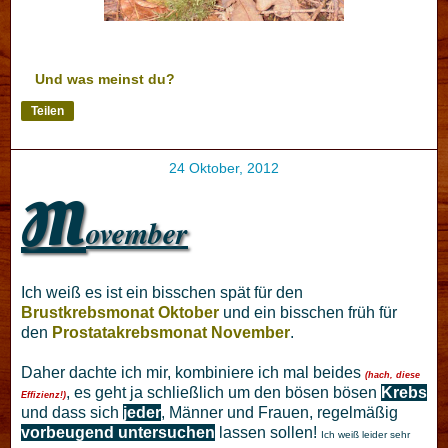
Und was meinst du?
Teilen
24 Oktober, 2012
M
ovember
Ich weiß es ist ein bisschen spät für den
Brustkrebsmonat Oktober
und ein bisschen früh für
den
Prostatakrebsmonat November
.
Daher dachte ich mir, kombiniere ich mal beides
(hach, diese
, es geht ja schließlich um den bösen bösen
Krebs
Effizienz!)
und dass sich
jeder
, Männer und Frauen, regelmäßig
vorbeugend untersuchen
lassen sollen!
Ich weiß leider sehr