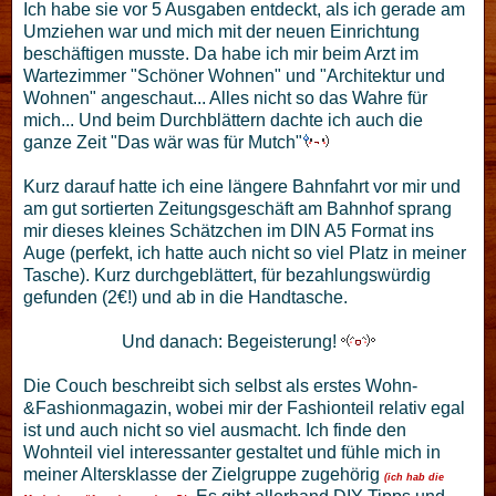
Ich habe sie vor 5 Ausgaben entdeckt, als ich gerade am
Umziehen war und mich mit der neuen Einrichtung
beschäftigen musste. Da habe ich mir beim Arzt im
Wartezimmer "Schöner Wohnen" und "Architektur und
Wohnen" angeschaut... Alles nicht so das Wahre für
mich... Und beim Durchblättern dachte ich auch die
ganze Zeit "Das wär was für Mutch"
Kurz darauf hatte ich eine längere Bahnfahrt vor mir und
am gut sortierten Zeitungsgeschäft am Bahnhof sprang
mir dieses kleines Schätzchen im DIN A5 Format ins
Auge (perfekt, ich hatte auch nicht so viel Platz in meiner
Tasche). Kurz durchgeblättert, für bezahlungswürdig
gefunden (2€!) und ab in die Handtasche.
Und danach: Begeisterung!
Die Couch beschreibt sich selbst als erstes Wohn-
&Fashionmagazin, wobei mir der Fashionteil relativ egal
ist und auch nicht so viel ausmacht. Ich finde den
Wohnteil viel interessanter gestaltet und fühle mich in
meiner Altersklasse der Zielgruppe zugehörig
(ich hab die