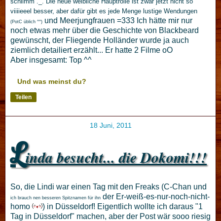
schlimm ._. Die neue weibliche Hauptrolle ist zwar jetzt nicht so
viiiieeel besser, aber dafür gibt es jede Menge lustige Wendungen
und Meerjungfrauen =333 Ich hätte mir nur
(PotC üblich ^^)
noch etwas mehr über die Geschichte von Blackbeard
gewünscht, der Fliegende Holländer wurde ja auch
ziemlich detailiert erzählt... Er hatte 2 Filme oO
Aber insgesamt: Top ^^
Und was meinst du?
Teilen
18 Juni, 2011
L
inda besucht... die Dokomi!!!
So, die Lindi war einen Tag mit den Freaks (C-Chan und
der Er-weiß-es-nur-noch-nicht-
ich brauch nen besseren Spitznamen für ihn
homo
) in Düsseldorf! Eigentlich wollte ich daraus "1
Tag in Düsseldorf" machen, aber der Post wär sooo riesig