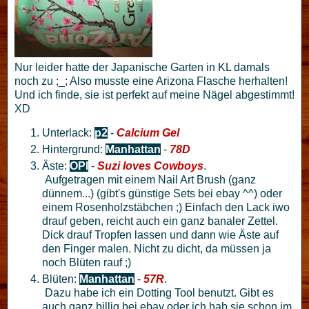
Nur leider hatte der Japanische Garten in KL damals
noch zu ;_; Also musste eine Arizona Flasche herhalten!
Und ich finde, sie ist perfekt auf meine Nägel abgestimmt!
XD
Unterlack:
p2
-
Calcium Gel
Hintergrund:
Manhattan
-
78D
Äste:
OPI
-
Suzi loves Cowboys
.
Aufgetragen mit einem Nail Art Brush (ganz
dünnem...) (gibt's günstige Sets bei ebay ^^) oder
einem Rosenholzstäbchen ;) Einfach den Lack iwo
drauf geben, reicht auch ein ganz banaler Zettel.
Dick drauf Tropfen lassen und dann wie Äste auf
den Finger malen. Nicht zu dicht, da müssen ja
noch Blüten rauf ;)
Blüten:
Manhattan
-
57R
.
Dazu habe ich ein Dotting Tool benutzt. Gibt es
auch ganz billig bei ebay oder ich hab sie schon im