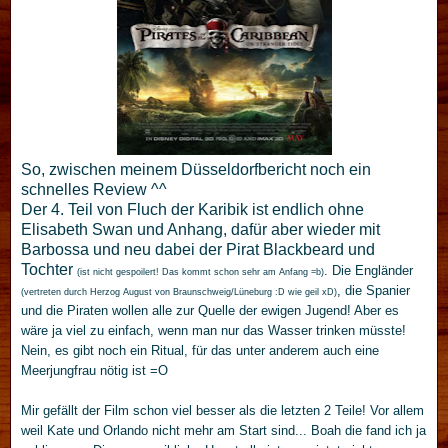
So, zwischen meinem Düsseldorfbericht noch ein
schnelles Review ^^
Der 4. Teil von Fluch der Karibik ist endlich ohne
Elisabeth Swan und Anhang, dafür aber wieder mit
Barbossa und neu dabei der Pirat Blackbeard und
Tochter
. Die Engländer
(ist nicht gespoilert! Das kommt schon sehr am Anfang =b)
, die Spanier
(vertreten durch Herzog August von Braunschweig/Lüneburg :D wie geil xD)
und die Piraten wollen alle zur Quelle der ewigen Jugend! Aber es
wäre ja viel zu einfach, wenn man nur das Wasser trinken müsste!
Nein, es gibt noch ein Ritual, für das unter anderem auch eine
Meerjungfrau nötig ist =O
Mir gefällt der Film schon viel besser als die letzten 2 Teile! Vor allem
weil Kate und Orlando nicht mehr am Start sind... Boah die fand ich ja