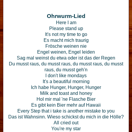
Ohrwurm-Lied
Here I am
Please stand up
It's not my time to go
Es macht mich traurig
Frösche weinen nie
Engel weinen, Engel leiden
Sag mal weinst du etwa oder ist das der Regen
Du musst raus, du musst raus, du musst raus, du musst
raus, du musst geh'n
I don't like mondays
It's a beautiful morning
Ich habe Hunger, Hunger, Hunger
Milk and toast and honey
Hol mir mal 'ne Flasche Bier
Es gibt kein Bier mehr auf Hawaii
Every Step that i take is another mistake to you
Das ist Wahnsinn. Wieso schickst du mich in die Hölle?
All cried out
You're my star