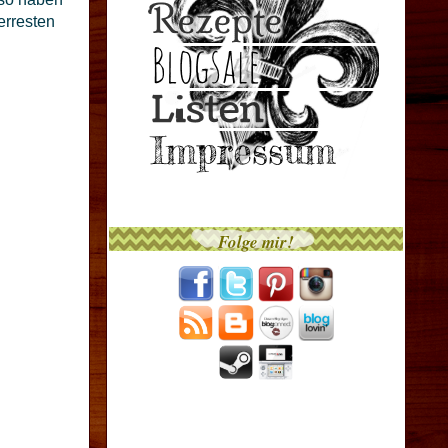
erresten
Folge mir!