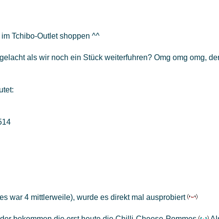
im Tchibo-Outlet shoppen ^^
gelacht als wir noch ein Stück weiterfuhren? Omg omg omg, der
tet:
514
es war 4 mittlerweile), wurde es direkt mal ausprobiert
der bekommen die erst heute die Chilli-Cheese-Pommes
Al