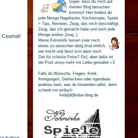
Super, dass du mich auf
meinen Blog besuchen
kommst! Hier findest du
jede Menge Nagellacke, Kochrezepte, Spiele
+ Tips, Reviews, Zeug, das mich beschäftigt,
Zeug, das ich gemacht habe und noch jede
Menge andres Zeug ;)
 Cournal!
Meine Fotoskills lassen zwar noch
etwas zu wünschen übrig (mal ehrlich,
wer kocht und lässt sich dann noch
Zeit für schicke Fotos? Oo), aber dafür ist
der Post umso mehr mit Liebe gestaltet =3
Falls du Wünsche, Fragen, Kritik,
Anregungen, Gemeckere oder irgendwas
anderes hast, was du loswerden willst, dann
schreib mir einfach:
linda{ät}lindas-blog.de
so haben