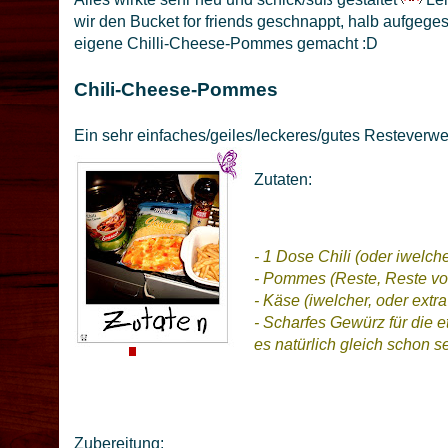
wir den Bucket for friends geschnappt, halb aufgege
eigene Chilli-Cheese-Pommes gemacht :D
Chili-Cheese-Pommes
Ein sehr einfaches/geiles/leckeres/gutes Resteverw
Zutaten:
- 1 Dose Chili (oder iwelch
- Pommes (Reste, Reste vo
- Käse (iwelcher, oder extr
- Scharfes Gewürz für die et
es natürlich gleich schon s
Zubereitung: