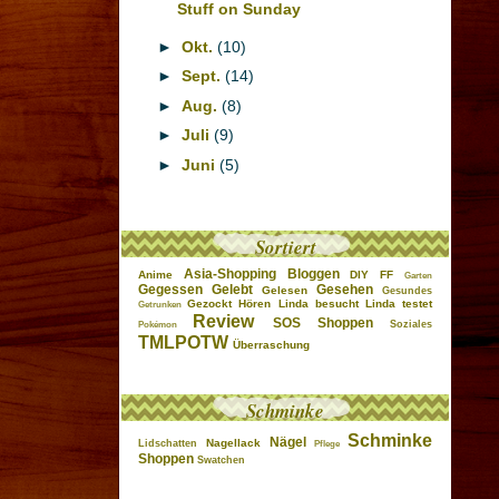
Stuff on Sunday
►
Okt.
(10)
►
Sept.
(14)
►
Aug.
(8)
►
Juli
(9)
►
Juni
(5)
Sortiert
Asia-Shopping
Bloggen
Anime
DIY
FF
Garten
Gegessen
Gelebt
Gesehen
Gelesen
Gesundes
Gezockt
Hören
Linda besucht
Linda testet
Getrunken
Review
SOS
Shoppen
Soziales
Pokémon
TMLPOTW
Überraschung
Schminke
Schminke
Nägel
Nagellack
Lidschatten
Pflege
Shoppen
Swatchen