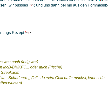
ssen (wir pussies
) und uns dann bei mir aus den Pommesüb
ertungs Rezept
es was noch übrig war)
n McD/BK/KFC... oder auch Frische)
a Streukäse)
was Schärferen ;) (falls du extra Chili dafür machst, kannst du
elber würzen)