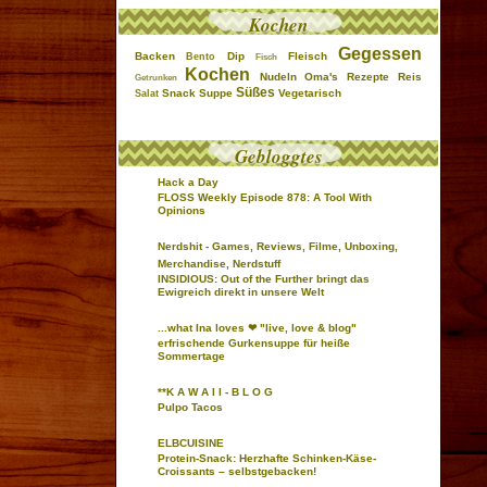
Kochen
Gegessen
Backen
Dip
Fleisch
Bento
Fisch
Kochen
Nudeln
Oma's Rezepte
Reis
Getrunken
Süßes
Snack
Suppe
Vegetarisch
Salat
Gebloggtes
Hack a Day
FLOSS Weekly Episode 878: A Tool With
Opinions
Nerdshit - Games, Reviews, Filme, Unboxing,
Merchandise, Nerdstuff
INSIDIOUS: Out of the Further bringt das
Ewigreich direkt in unsere Welt
...what Ina loves ❤ "live, love & blog"
erfrischende Gurkensuppe für heiße
Sommertage
**K A W A I I - B L O G
Pulpo Tacos
ELBCUISINE
Protein-Snack: Herzhafte Schinken-Käse-
Croissants – selbstgebacken!