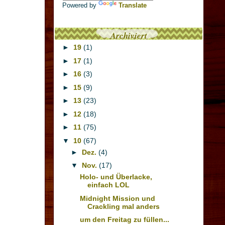
Powered by
Translate
Archiviert
►
19
(1)
►
17
(1)
►
16
(3)
►
15
(9)
►
13
(23)
►
12
(18)
►
11
(75)
▼
10
(67)
►
Dez.
(4)
▼
Nov.
(17)
Holo- und Überlacke,
einfach LOL
Midnight Mission und
Crackling mal anders
um den Freitag zu füllen...