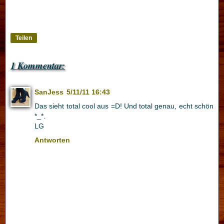
Teilen
1 Kommentar:
SanJess
5/11/11 16:43
Das sieht total cool aus =D! Und total genau, echt schön
*_*.
LG
Antworten